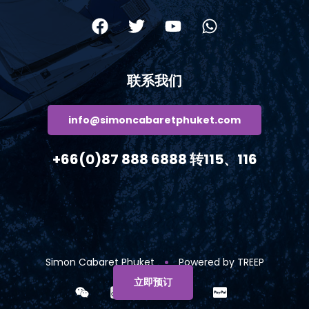
联系我们
info@simoncabaretphuket.com
+66(0)87 888 6888 转115、116
Simon Cabaret Phuket
Powered by TREEP
立即预订